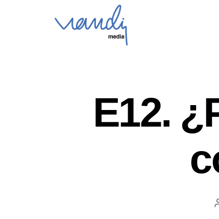
E12. ¿
c