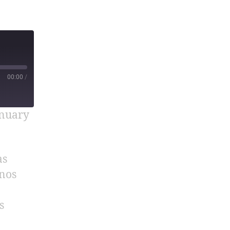
00:00
/
anuary
as
nos
s