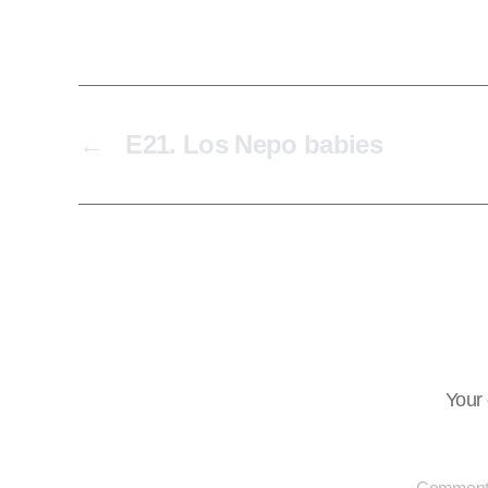
←
E21. Los Nepo babies
Your 