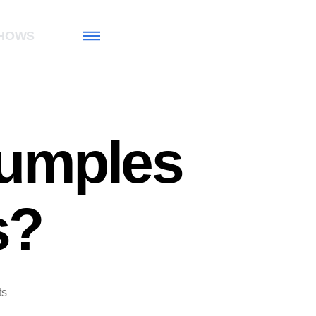
HOWS
cumples
s?
ts