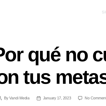
S
Por qué no 
on tus meta
By
Vandi Media
January 17, 2023
No Commen