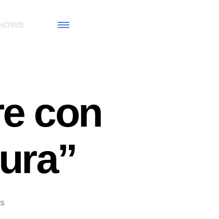
HOWS
re con
ura”
s