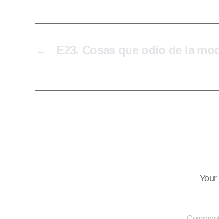
←
E23. Cosas que odio de la mo
Your 
Commen