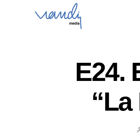
E24. 
“La