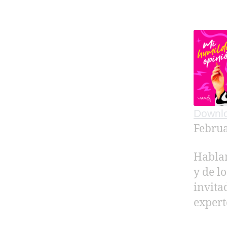
Downlo
SHAR
Februa
RSS F
LINK
Hablam
EMBE
y de l
invita
expert