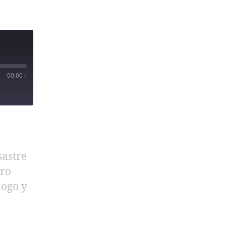
00:00
/
sastre
tro
logo y