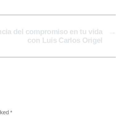
ncia del compromiso en tu vida
→
con Luis Carlos Origel
arked
*