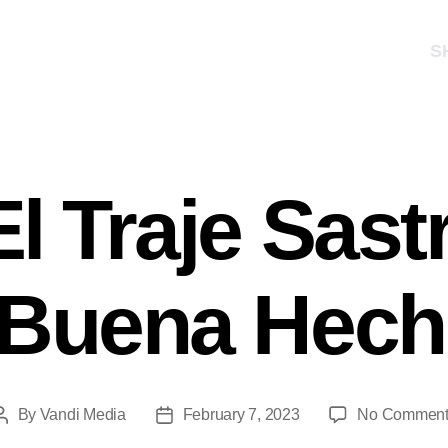
S
El Traje Sast
 Buena Hech
By
Vandi Media
February 7, 2023
No Comment