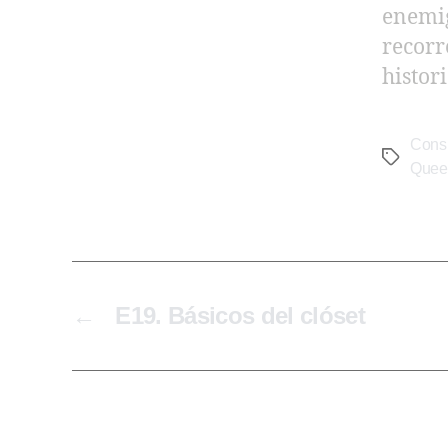
enemig
recorr
histor
Cons
Quee
←
E19. Básicos del clóset