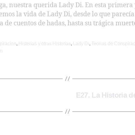
a, nuestra querida Lady Di. En esta primera 
emos la vida de Lady Di, desde lo que parecí
ia de cuentos de hadas, hasta su trágica muert
piracion
,
Histerias y otras Historias
,
Lady Di
,
Teorias de Conspira
n
E27. La Historia d