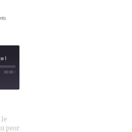
nts
e 1
00:00
/
 le
su peor