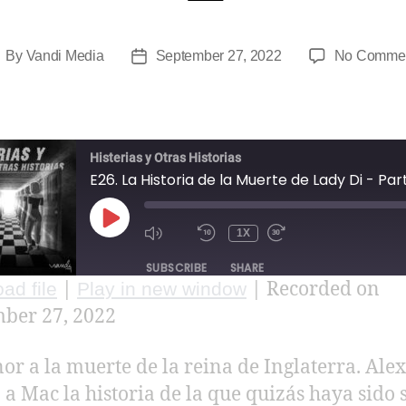
By
Vandi Media
September 27, 2022
No Comme
Histerias y Otras Historias
E26. La Historia de la Muerte de Lady Di - Part
1X
SUBSCRIBE
SHARE
|
|
Recorded on
ad file
Play in new window
E
ber 27, 2022
EED
or a la muerte de la reina de Inglaterra. Alex
D
 a Mac la historia de la que quizás haya sido 