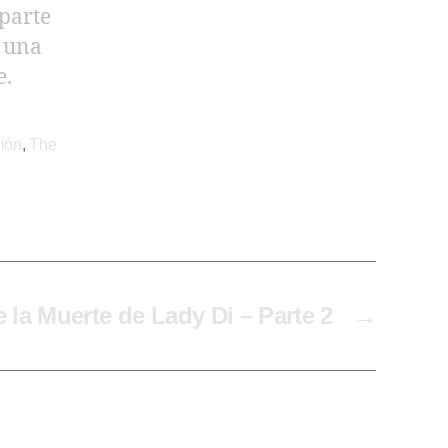
parte
a una
e.
ción
,
The
e la Muerte de Lady Di – Parte 2
→