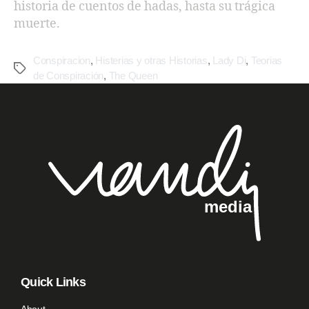
historia de cuentos de hadas, hasta su trágica
muerte.
Conspiracion
,
Histerias y otras Historias
,
Lady Di
,
Teorias
de Conspiración
,
The Queen
Quick Links