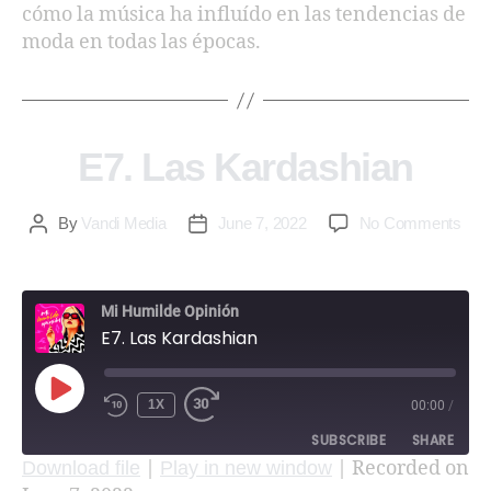
cómo la música ha influído en las tendencias de
moda en todas las épocas.
E7. Las Kardashian
By
Vandi Media
June 7, 2022
No Comments
Mi Humilde Opinión
E7. Las Kardashian
1X
00:00
/
SUBSCRIBE
SHARE
|
|
Recorded on
Download file
Play in new window