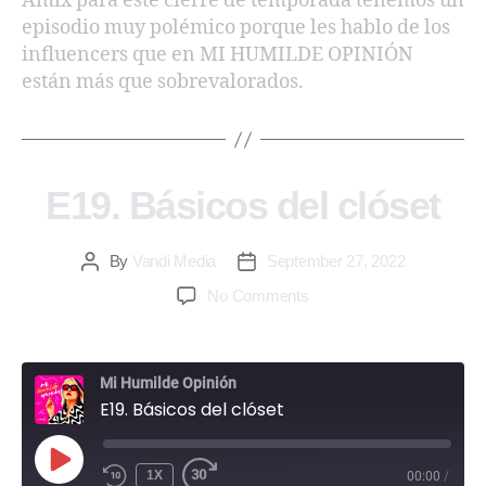
Amix para este cierre de temporada tenemos un
episodio muy polémico porque les hablo de los
EMBED
influencers que en MI HUMILDE OPINIÓN
están más que sobrevalorados.
E19. Básicos del clóset
By
Vandi Media
September 27, 2022
No Comments
Mi Humilde Opinión
E19. Básicos del clóset
1X
00:00
/