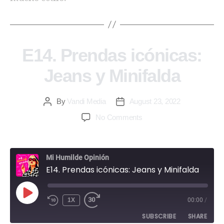
E14. Prendas icónicas:
Jeans y Minifalda
By
Vandi Media
August 23, 2022
No Comments
Mi Humilde Opinión
E14. Prendas icónicas: Jeans y Minifalda
1X
00:00
/
SUBSCRIBE
SHARE