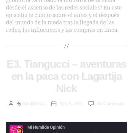
¿Cómo ha cambiado la industria de la moda
desde el ascenso de las redes sociales? En este
EMBED
episodio te cuento sobre el antes y el después
del mundo de la moda tras la llegada de las
redes, los influencers y las compras en línea.
E3. Tiangucci – aventuras
en la paca con Lagartija
Nick
By
Vandi Media
May 9, 2022
No Comments
Mi Humilde Opinión