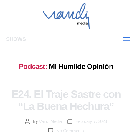
SHOWS
Podcast:
Mi Humilde Opinión
E24. El Traje Sastre con
“La Buena Hechura”
By
Vandi Media
February 7, 2023
No Comments